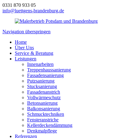
0331 870 933 05
info@luettgens-brandenburg.de
Navigation überspringen
Home
Über Uns
Service & Beratung
Leistungen
Innenarbeiten
Treppenhaussanierung
Fassadensanierung
Putzsanierung
Stucksanierung
Fassadenanstrich
Vollwärmeschutz
Betonsanierung
Balkonsanierung
Schmucktechniken
Fensteranstriche
Kellerdeckendämmung
Denkmalpflege
Referenzen