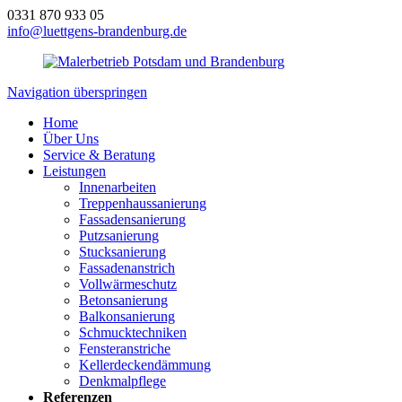
0331 870 933 05
info@luettgens-brandenburg.de
Navigation überspringen
Home
Über Uns
Service & Beratung
Leistungen
Innenarbeiten
Treppenhaussanierung
Fassadensanierung
Putzsanierung
Stucksanierung
Fassadenanstrich
Vollwärmeschutz
Betonsanierung
Balkonsanierung
Schmucktechniken
Fensteranstriche
Kellerdeckendämmung
Denkmalpflege
Referenzen